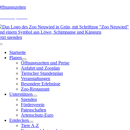
Zum
ffnungszeiten
Inhalt
eichte Sprache
springen
etzt spenden
Toggle
Navigation
Startseite
Planen
Öffnungszeiten und Preise
Anfahrt und Zooplan
Tierischer Stundenplan
Veranstaltungen
Besondere Erlebnisse
Zoo-Restaurant
Unterstützen
Spenden
Förderverein
Patenschaften
Artenschutz-Euro
Entdecken
Tiere A-Z