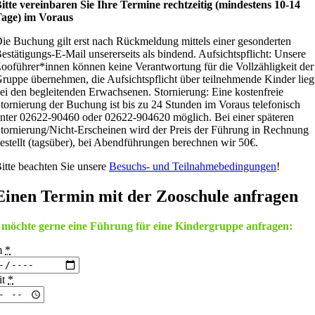
itte vereinbaren Sie Ihre Termine rechtzeitig (mindestens 10-14
age) im Voraus
ie Buchung gilt erst nach Rückmeldung mittels einer gesonderten
estätigungs-E-Mail unsererseits als bindend. Aufsichtspflicht: Unsere
ooführer*innen können keine Verantwortung für die Vollzähligkeit der
ruppe übernehmen, die Aufsichtspflicht über teilnehmende Kinder lieg
ei den begleitenden Erwachsenen. Stornierung: Eine kostenfreie
tornierung der Buchung ist bis zu 24 Stunden im Voraus telefonisch
nter 02622-90460 oder 02622-904620 möglich. Bei einer späteren
tornierung/Nicht-Erscheinen wird der Preis der Führung in Rechnung
estellt (tagsüber), bei Abendführungen berechnen wir 50€.
itte beachten Sie unsere
Besuchs- und Teilnahmebedingungen
!
Einen Termin mit der Zooschule anfragen
 möchte gerne eine Führung für eine Kindergruppe anfragen:
m
*
it
*