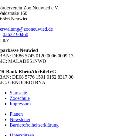
örderverein Zoo Neuwied e.V.
aldstraße 160
6566 Neuwied
erwaltung@zooneuwied.de
T:
02622 90460
: n.v.
parkasse Neuwied
BAN: DE86 5745 0120 0006 0009 13
BIC: MALADE51NWD
R Bank RheinAhrEifel eG
BAN: DE08 5776 1591 0152 8317 00
BIC: GENODED1BNA
Startseite
Zooschule
Impressum
Planen
Newsletter
Barrierefreiheitserklärung
Unterstützen